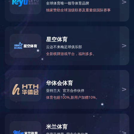
示
投资者关系
新闻资讯
加入我们

招贤纳士
员工福利
全球产业布局

搜索


乐动体育-乐动ledong(中国)
当前位置：
乐动体育
-
公司概况
公司概况


乐动体育-乐动ledong(中国) 成立于2006年，2015年12月在深交所